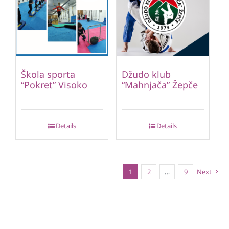
Škola sporta
Džudo klub
“Pokret” Visoko
“Mahnjača” Žepče
Details
Details
1
2
…
9
Next