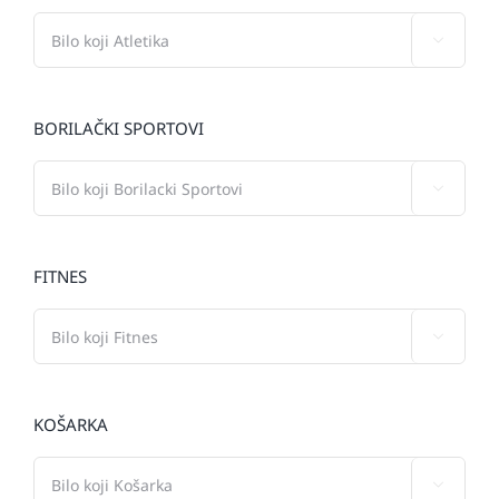

BORILAČKI SPORTOVI

FITNES

KOŠARKA
