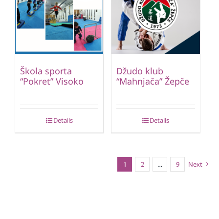
Škola sporta
Džudo klub
“Pokret” Visoko
“Mahnjača” Žepče
Details
Details
1
2
…
9
Next