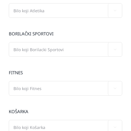

BORILAČKI SPORTOVI

FITNES

KOŠARKA
