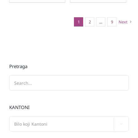
1
2
…
9
Next
Pretraga
KANTONI
