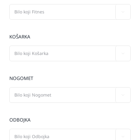

KOŠARKA

NOGOMET

ODBOJKA
