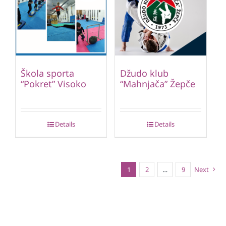
Škola sporta
Džudo klub
“Pokret” Visoko
“Mahnjača” Žepče
Details
Details
1
2
…
9
Next