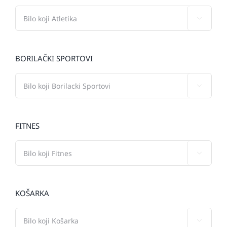

BORILAČKI SPORTOVI

FITNES

KOŠARKA
