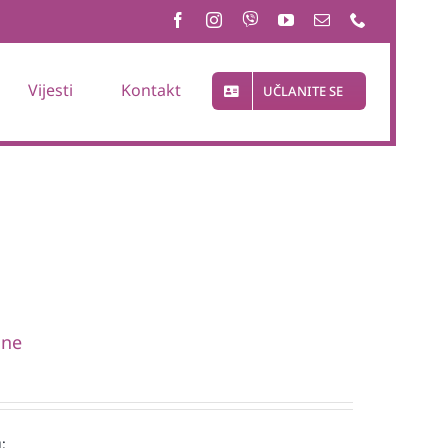
Vijesti
Kontakt
UČLANITE SE
one
: