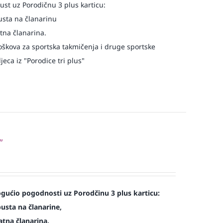
st uz Porodičnu 3 plus karticu:
usta na članarinu
atna članarina.
oškova za sportska takmičenja i druge sportske
eca iz "Porodice tri plus"
”
ućio pogodnosti uz Porodčinu 3 plus karticu:
usta na članarine,
atna članarina.