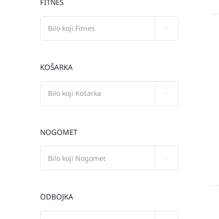
FITNES

KOŠARKA

NOGOMET

ODBOJKA