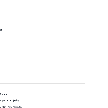
:
ve
rticu:
 prvo dijete
 drugo dijete