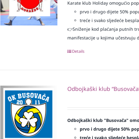
Karate klub Holiday omogućio popu
prvo i drugo dijete 50% pop
treće i svako sljedeće bespl
👉Sniženje kod plaćanja putnih tr
manifestacije u kojima učestvuju dj
Details
Odbojkaški klub “Busovača
Odbojkaški klub "Busovača" omog
prvo i drugo dijete 50% pop
treće i svako sljedeće bespl