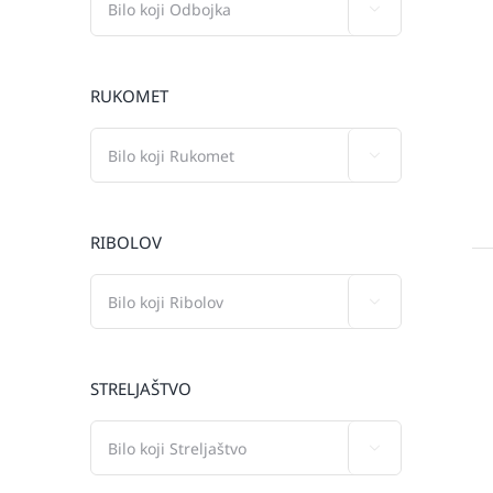

RUKOMET

RIBOLOV

STRELJAŠTVO
