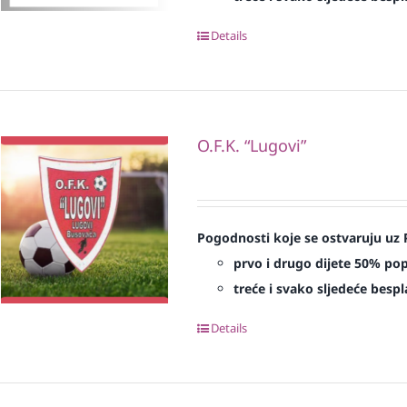
Details
O.F.K. “Lugovi”
Pogodnosti koje se ostvaruju uz 
prvo i drugo dijete 50% po
treće i svako sljedeće bespl
Details