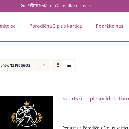
PIŠITE NAM: info@porodicetriplus.ba
anite se
Porodična 3 plus kartica
Podržite nas
Show
12 Products
Sportsko – plesni klub Thr
Popust uz Porodičnu 3 plus karticu