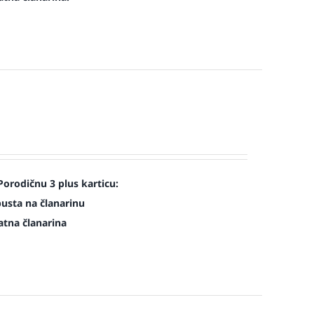
Porodičnu 3 plus karticu:
pusta na članarinu
atna članarina