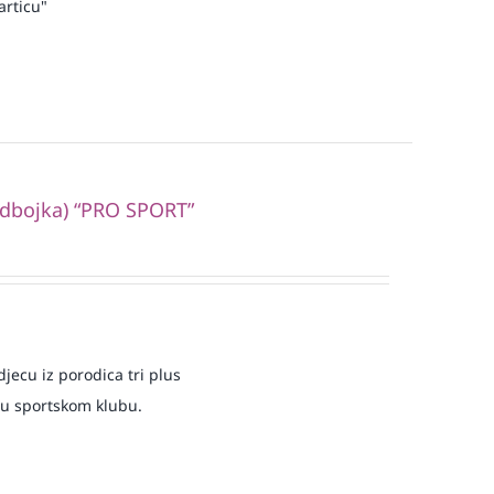
articu"
odbojka) “PRO SPORT”
jecu iz porodica tri plus
 u sportskom klubu.