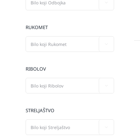

RUKOMET

RIBOLOV

STRELJAŠTVO
