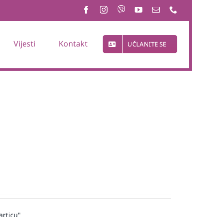
Vijesti
Kontakt
UČLANITE SE
articu"