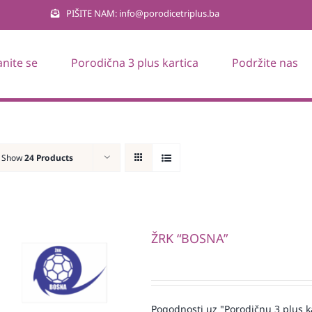
PIŠITE NAM: info@porodicetriplus.ba
anite se
Porodična 3 plus kartica
Podržite nas
Show
24 Products
ŽRK “BOSNA”
Pogodnosti uz "Porodičnu 3 plus k