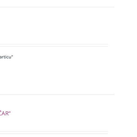
articu"
ČAR“