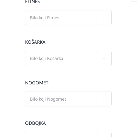
FITNES

KOŠARKA

NOGOMET

ODBOJKA