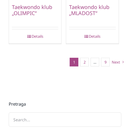
Taekwondo klub
Taekwondo klub
„OLIMPIC“
„MLADOST“
Details
Details
1
2
…
9
Next
Pretraga