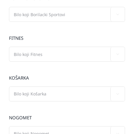

FITNES

KOŠARKA

NOGOMET
