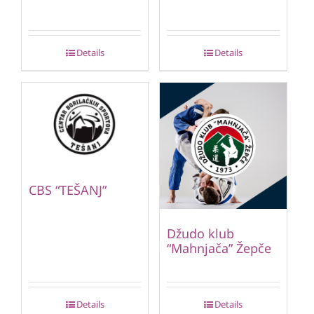
Details
Details
CBS “TEŠANJ”
Džudo klub
“Mahnjača” Žepče
Details
Details