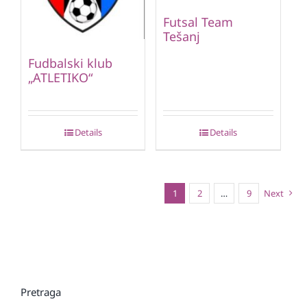
Futsal Team
Tešanj
Fudbalski klub
„ATLETIKO“
Details
Details
1
2
…
9
Next
Pretraga