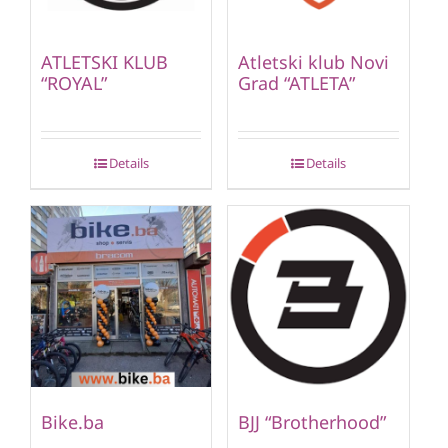
ATLETSKI KLUB
Atletski klub Novi
“ROYAL”
Grad “ATLETA”
Details
Details
Bike.ba
BJJ “Brotherhood”