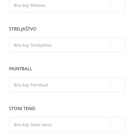

STRELJAŠTVO

PAINTBALL

STONI TENIS
