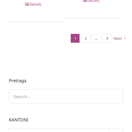
Details
Details
1
2
…
9
Next
Pretraga
KANTONI