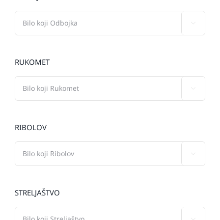

RUKOMET

RIBOLOV

STRELJAŠTVO
