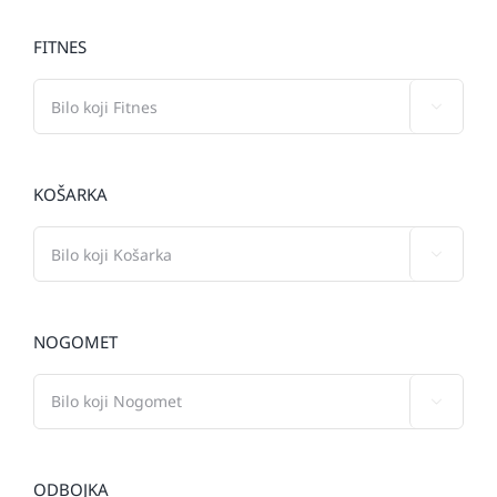
FITNES

KOŠARKA

NOGOMET

ODBOJKA