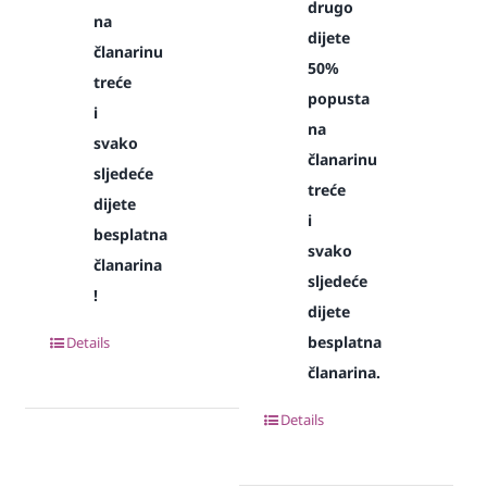
drugo
na
dijete
članarinu
50%
treće
popusta
i
na
svako
članarinu
sljedeće
treće
dijete
i
besplatna
svako
članarina
sljedeće
!
dijete
besplatna
Details
članarina.
Details