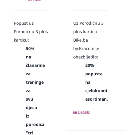
Popust uz
Uz Porodičnu 3
Porodičnu 3 plus
plus karticu
karticu:
Bike.ba
50%
by.Bracom je
na
obezbijedio:
članarine
20%
za
popusta
treninge
na
za
cjelokupni
svu
asortiman.
djecu
Details
iz
porodica
"tri