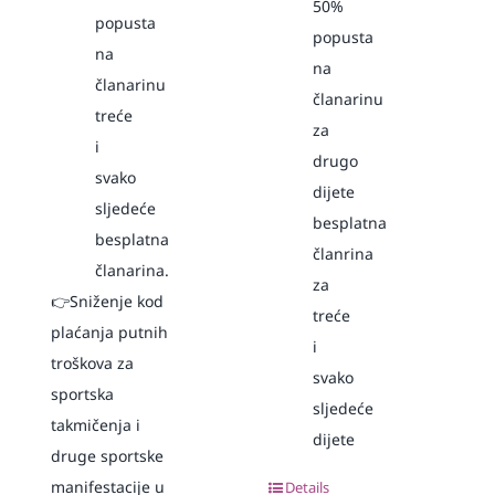
50%
popusta
popusta
na
na
članarinu
članarinu
treće
za
i
drugo
svako
dijete
sljedeće
besplatna
besplatna
članrina
članarina.
za
👉Sniženje kod
treće
plaćanja putnih
i
troškova za
svako
sportska
sljedeće
takmičenja i
dijete
druge sportske
manifestacije u
Details