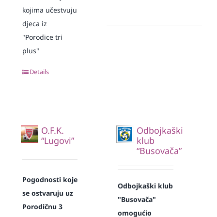
kojima učestvuju
djeca iz
"Porodice tri
plus"
Details
O.F.K.
Odbojkaški
“Lugovi”
klub
“Busovača”
Pogodnosti koje
Odbojkaški klub
se ostvaruju uz
"Busovača"
Porodičnu 3
omogućio