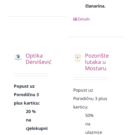
članarina.
Details
Optika
Pozorište
Dervišević
lutaka u
Mostaru
Popust uz
Popust uz
Porodičnu 3
Porodičnu 3 plus
plus karticu:
karticu:
20 %
50%
na
na
cjelokupni
ulaznice