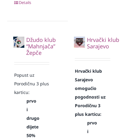
Details
Džudo klub
Hrvački klub
“Mahnjača”
Sarajevo
Žepče
Hrvački klub
Popust uz
Sarajevo
Porodičnu 3 plus
omogućio
karticu:
pogodnosti uz
prvo
Porodičnu 3
i
plus karticu:
drugo
prvo
dijete
i
50%