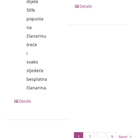
dijete
Details
50%
popusta
na
članarinu
treće
i
svako
sljedeće
besplatna
članarina.
Details
1
2
…
9
Next