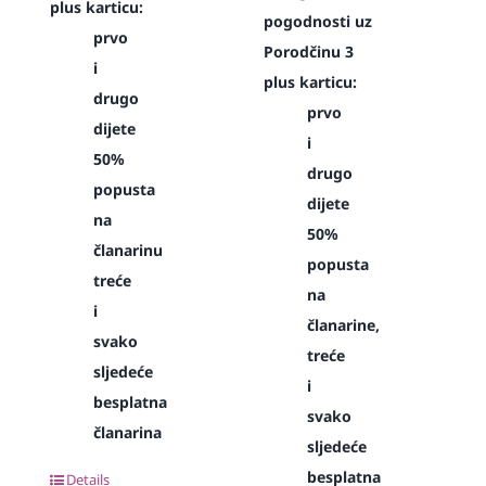
plus karticu:
pogodnosti uz
prvo
Porodčinu 3
i
plus karticu:
drugo
prvo
dijete
i
50%
drugo
popusta
dijete
na
50%
članarinu
popusta
treće
na
i
članarine,
svako
treće
sljedeće
i
besplatna
svako
članarina
sljedeće
besplatna
Details