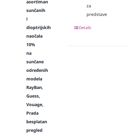
asortiman
za
sunčanih
predstave
i
dioptrijskih
Details
naočala
10%
na
sunčane
određenih
modela
RayBan,
Guess,
Vouage,
Prada
besplatan
pregled