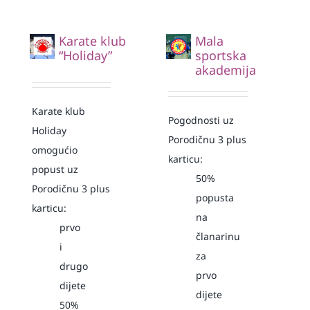
Karate klub
Mala
“Holiday”
sportska
akademija
Karate klub
Pogodnosti uz
Holiday
Porodičnu 3 plus
omogućio
karticu:
popust uz
50%
Porodičnu 3 plus
popusta
karticu:
na
prvo
članarinu
i
za
drugo
prvo
dijete
dijete
50%