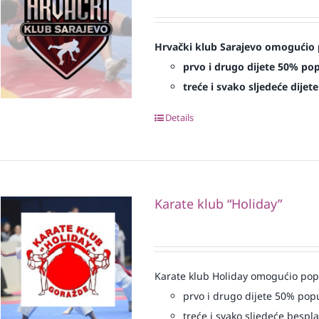
Hrvački klub Sarajevo omogućio 
prvo i drugo dijete 50% po
treće i svako sljedeće dijet
Details
Karate klub “Holiday”
Karate klub Holiday omogućio popu
prvo i drugo dijete 50% pop
treće i svako sljedeće bespl