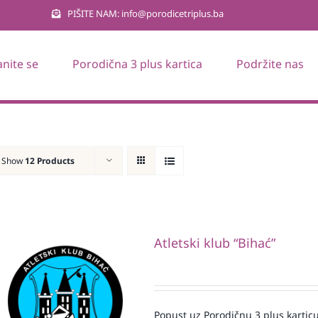
PIŠITE NAM: info@porodicetriplus.ba
anite se
Porodična 3 plus kartica
Podržite nas
Show
12 Products
Atletski klub “Bihać”
Popust uz Porodičnu 3 plus karticu