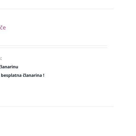
pče
:
članarinu
e besplatna članarina !