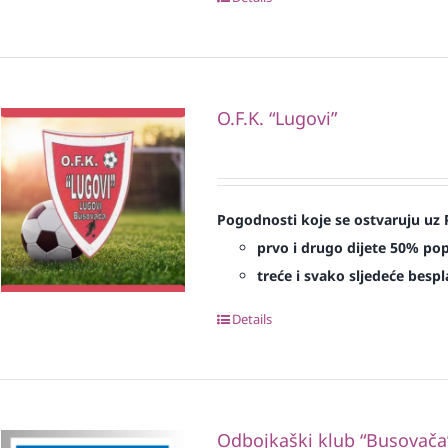
O.F.K. “Lugovi”
Pogodnosti koje se ostvaruju uz 
prvo i drugo dijete 50% po
treće i svako sljedeće bespl
Details
Odbojkaški klub “Busovača