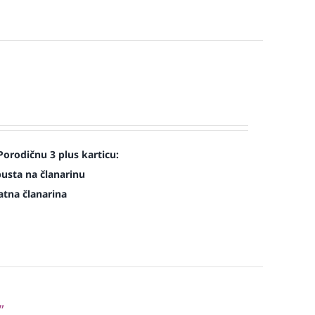
Porodičnu 3 plus karticu:
pusta na članarinu
atna članarina
”