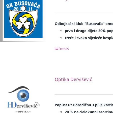
Odbojkaški klub "Busovača" omog
prvo i drugo dijete 50% pop
treće i svako sljedeće bespl
Details
Optika Dervišević
Popust uz Porodičnu 3 plus karti
20 % na cjelokupni asortima