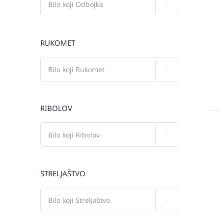

RUKOMET

RIBOLOV

STRELJAŠTVO
