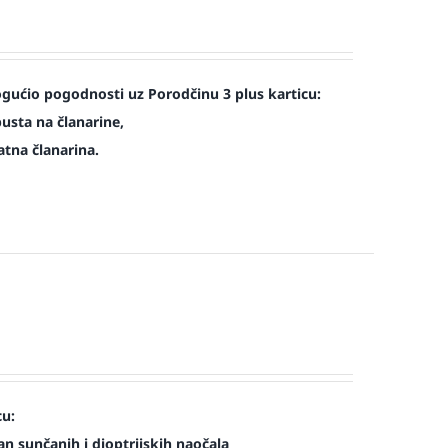
ućio pogodnosti uz Porodčinu 3 plus karticu:
usta na članarine,
atna članarina.
cu:
n sunčanih i dioptrijskih naočala