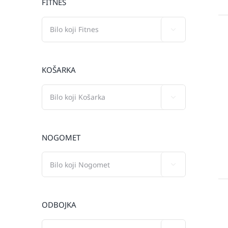
FITNES

KOŠARKA

NOGOMET

ODBOJKA