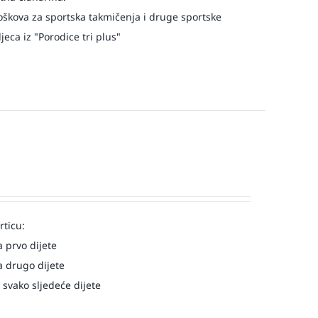
oškova za sportska takmičenja i druge sportske
eca iz "Porodice tri plus"
rticu:
 prvo dijete
 drugo dijete
 svako sljedeće dijete