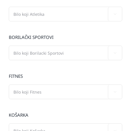

BORILAČKI SPORTOVI

FITNES

KOŠARKA
