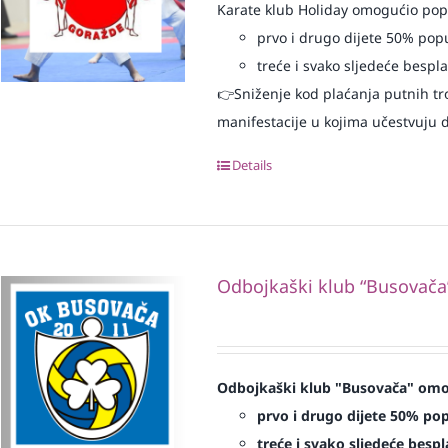
Karate klub Holiday omogućio popu
prvo i drugo dijete 50% pop
treće i svako sljedeće bespl
👉Sniženje kod plaćanja putnih tr
manifestacije u kojima učestvuju dj
Details
Odbojkaški klub “Busovača
Odbojkaški klub "Busovača" omog
prvo i drugo dijete 50% pop
treće i svako sljedeće bespl