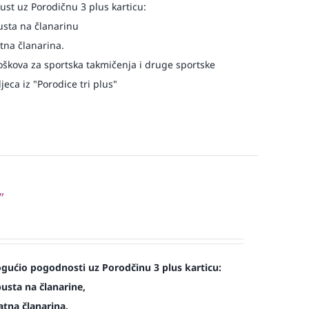
st uz Porodičnu 3 plus karticu:
usta na članarinu
atna članarina.
oškova za sportska takmičenja i druge sportske
eca iz "Porodice tri plus"
”
ućio pogodnosti uz Porodčinu 3 plus karticu:
usta na članarine,
atna članarina.