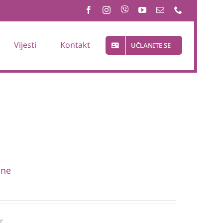
Vijesti
Kontakt
UČLANITE SE
one
: