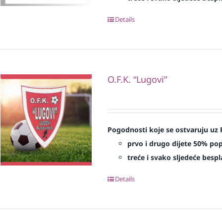
Details
O.F.K. “Lugovi”
Pogodnosti koje se ostvaruju uz 
prvo i drugo dijete 50% po
treće i svako sljedeće bespl
Details