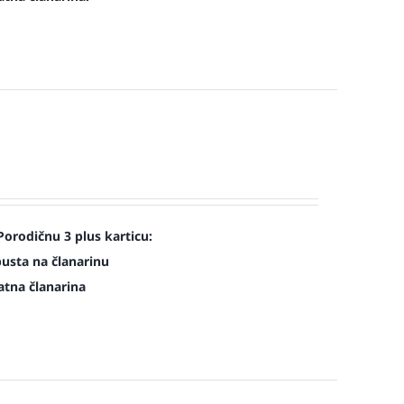
Porodičnu 3 plus karticu:
pusta na članarinu
atna članarina