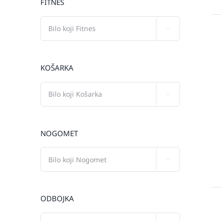
FITNES

KOŠARKA

NOGOMET

ODBOJKA