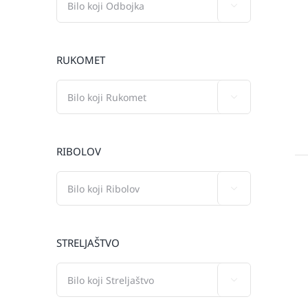

RUKOMET

RIBOLOV

STRELJAŠTVO
