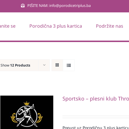
PIŠITE NAM: info@porodicetriplus.ba
anite se
Porodična 3 plus kartica
Podržite nas
Show
12 Products
Sportsko – plesni klub Thr
Popust uz Porodičnu 3 plus karticu