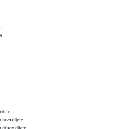
:
ve
rticu:
 prvo dijete
 drugo dijete