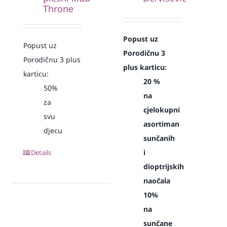
Throne
Popust uz
Popust uz
Porodičnu 3
Porodičnu 3 plus
plus karticu:
karticu:
20 %
50%
na
za
cjelokupni
svu
asortiman
djecu
sunčanih
i
Details
dioptrijskih
naočala
10%
na
sunčane