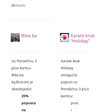
Details
Bike.ba
Karate klub
“Holiday”
Uz Porodičnu 3
Karate klub
plus karticu
Holiday
Bike.ba
omogućio
by.Bracom je
popust uz
obezbijedio:
Porodičnu 3 plus
20%
karticu:
popusta
prvo
na
i