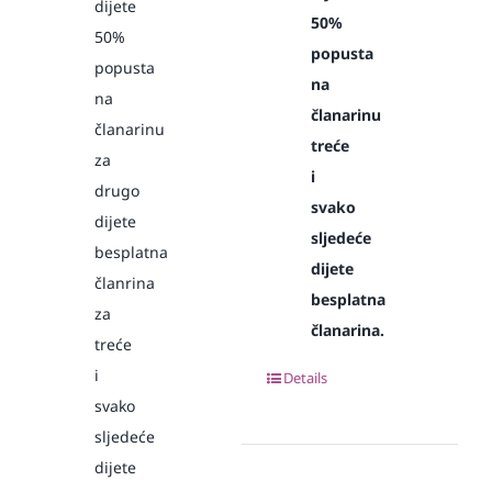
dijete
50%
50%
popusta
popusta
na
na
članarinu
članarinu
treće
za
i
drugo
svako
dijete
sljedeće
besplatna
dijete
članrina
besplatna
za
članarina.
treće
i
Details
svako
sljedeće
dijete