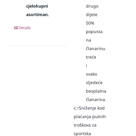
cjelokupni
drugo
asortiman.
dijete
50%
Details
popusta
na
članarinu
treće
i
svako
sljedeće
besplatna
članarina.
👉Sniženje kod
plaćanja putnih
troškova za
sportska