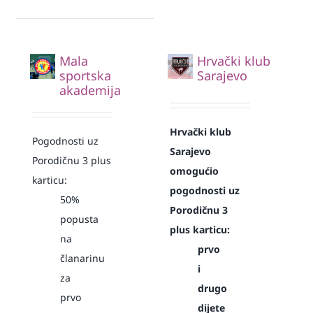
Mala
Hrvački klub
sportska
Sarajevo
akademija
Hrvački klub
Pogodnosti uz
Sarajevo
Porodičnu 3 plus
omogućio
karticu:
pogodnosti uz
50%
Porodičnu 3
popusta
plus karticu:
na
prvo
članarinu
i
za
drugo
prvo
dijete