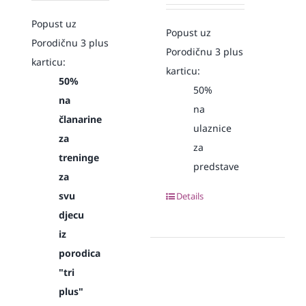
Popust uz
Popust uz
Porodičnu 3 plus
Porodičnu 3 plus
karticu:
karticu:
50%
50%
na
na
članarine
ulaznice
za
za
treninge
predstave
za
svu
Details
djecu
iz
porodica
"tri
plus"