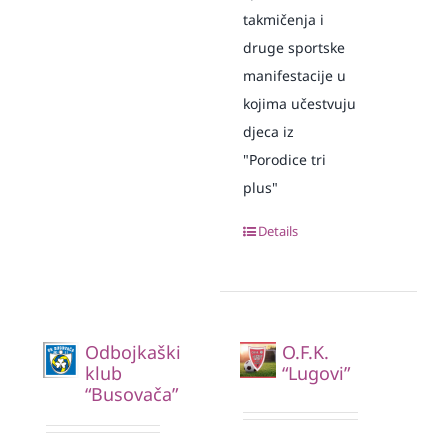
takmičenja i
druge sportske
manifestacije u
kojima učestvuju
djeca iz
"Porodice tri
plus"
Details
Odbojkaški
O.F.K.
klub
“Lugovi”
“Busovača”