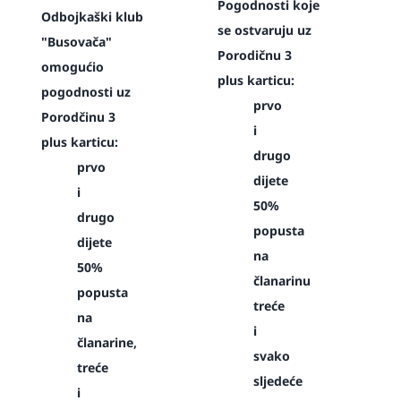
Pogodnosti koje
Odbojkaški klub
se ostvaruju uz
"Busovača"
Porodičnu 3
omogućio
plus karticu:
pogodnosti uz
prvo
Porodčinu 3
i
plus karticu:
drugo
prvo
dijete
i
50%
drugo
popusta
dijete
na
50%
članarinu
popusta
treće
na
i
članarine,
svako
treće
sljedeće
i