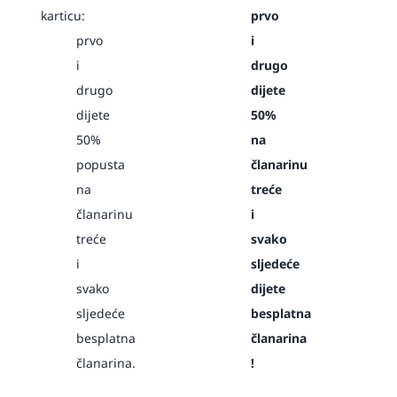
karticu:
prvo
prvo
i
i
drugo
drugo
dijete
dijete
50%
50%
na
popusta
članarinu
na
treće
članarinu
i
treće
svako
i
sljedeće
svako
dijete
sljedeće
besplatna
besplatna
članarina
članarina.
!