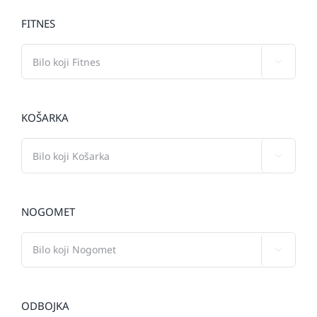
FITNES

KOŠARKA

NOGOMET

ODBOJKA