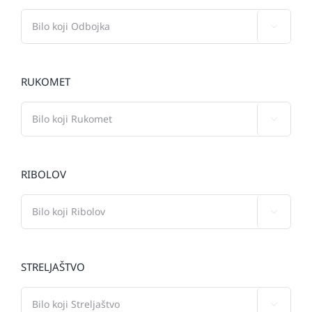

RUKOMET

RIBOLOV

STRELJAŠTVO
