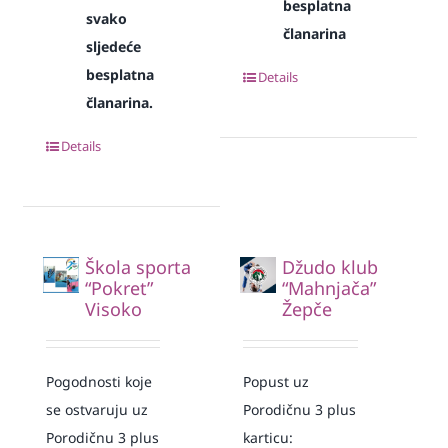
besplatna
svako
članarina
sljedeće
besplatna
Details
članarina.
Details
Škola sporta
Džudo klub
“Pokret”
“Mahnjača”
Visoko
Žepče
Pogodnosti koje
Popust uz
se ostvaruju uz
Porodičnu 3 plus
Porodičnu 3 plus
karticu: