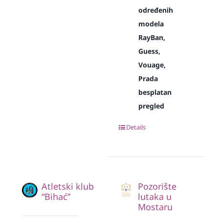
određenih
modela
RayBan,
Guess,
Vouage,
Prada
besplatan
pregled
Details
Atletski klub
Pozorište
“Bihać”
lutaka u
Mostaru