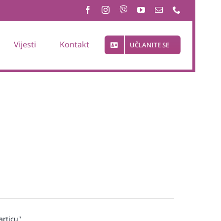
Vijesti
Kontakt
UČLANITE SE
articu"