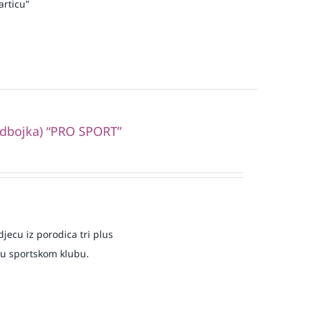
articu"
odbojka) “PRO SPORT”
jecu iz porodica tri plus
 u sportskom klubu.