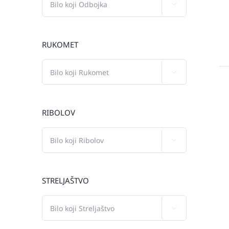

RUKOMET

RIBOLOV

STRELJAŠTVO
