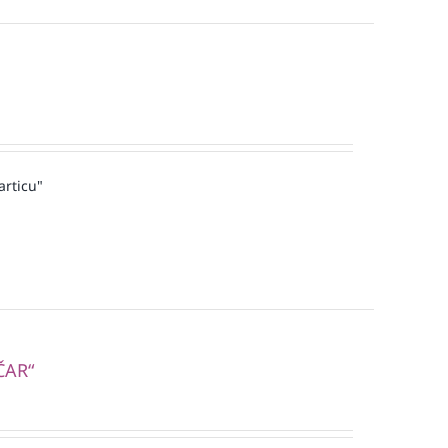
articu"
ČAR“