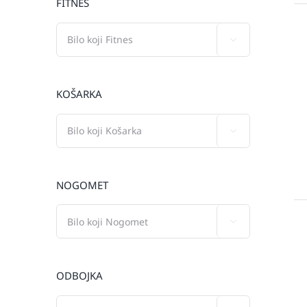
FITNES

KOŠARKA

NOGOMET

ODBOJKA