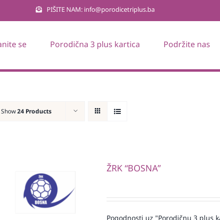
PIŠITE NAM: info@porodicetriplus.ba
anite se
Porodična 3 plus kartica
Podržite nas
Show
24 Products
ŽRK “BOSNA”
Pogodnosti uz "Porodičnu 3 plus k