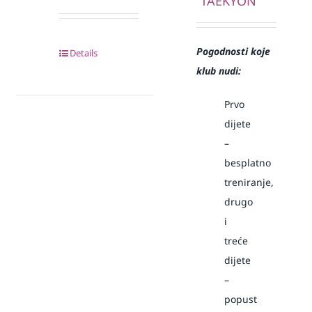
“TAEKYON”
Pogodnosti koje
Details
klub nudi:
Prvo
dijete
–
besplatno
treniranje,
drugo
i
treće
dijete
–
popust