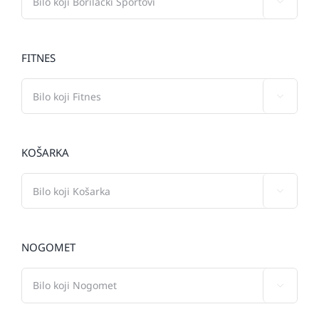

FITNES

KOŠARKA

NOGOMET
