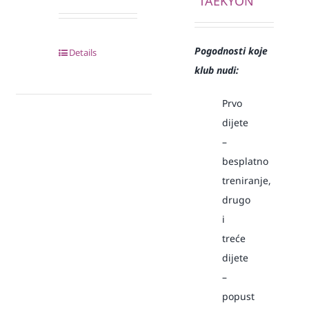
“TAEKYON”
Pogodnosti koje
Details
klub nudi:
Prvo
dijete
–
besplatno
treniranje,
drugo
i
treće
dijete
–
popust