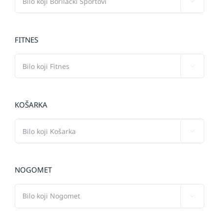

FITNES

KOŠARKA

NOGOMET
