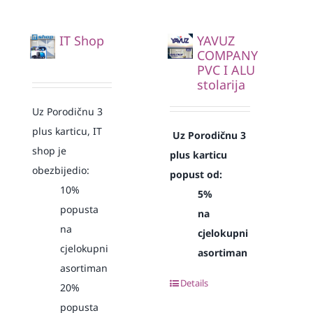
IT Shop
YAVUZ
COMPANY
PVC I ALU
stolarija
Uz Porodičnu 3
plus karticu, IT
Uz Porodičnu 3
shop je
plus karticu
obezbijedio:
popust od:
10%
5%
popusta
na
na
cjelokupni
cjelokupni
asortiman
asortiman
Details
20%
popusta