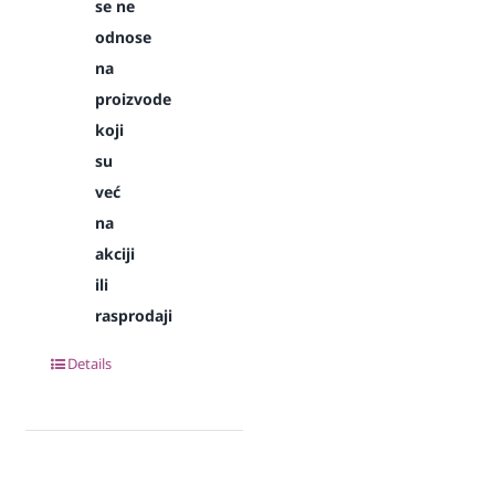
se ne
odnose
na
proizvode
koji
su
već
na
akciji
ili
rasprodaji
Details