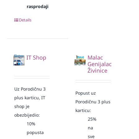
rasprodaji
Details
IT Shop
Malac
Genijalac
Živinice
Uz Porodičnu 3
Popust uz
plus karticu, IT
Porodičnu 3 plus
shop je
karticu:
obezbijedio:
25%
10%
na
popusta
sve