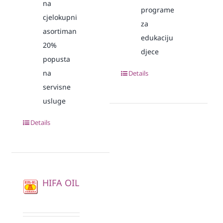
na
programe
cjelokupni
za
asortiman
edukaciju
20%
djece
popusta
na
Details
servisne
usluge
Details
HIFA OIL