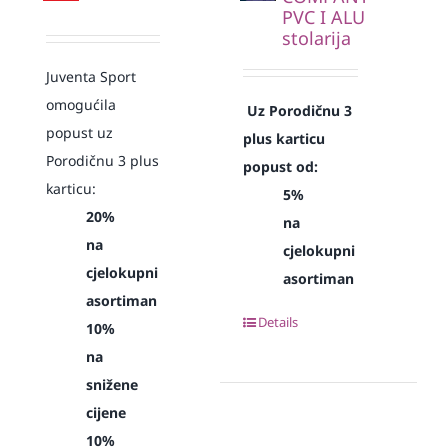
PVC I ALU
stolarija
Juventa Sport
omogućila
Uz Porodičnu 3
popust uz
plus karticu
Porodičnu 3 plus
popust od:
karticu:
5%
20%
na
na
cjelokupni
cjelokupni
asortiman
asortiman
Details
10%
na
snižene
cijene
10%