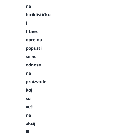
na
biciklističku
i
fitnes
opremu
popusti
se ne
odnose
na
proizvode
koji
su
već
na
akciji
ili