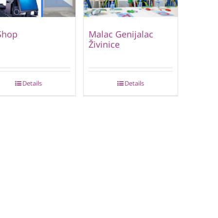
Shop
Malac Genijalac
Živinice
Details
Details