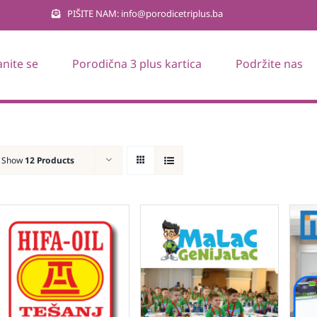
PIŠITE NAM: info@porodicetriplus.ba
anite se
Porodična 3 plus kartica
Podržite nas
Show
12 Products