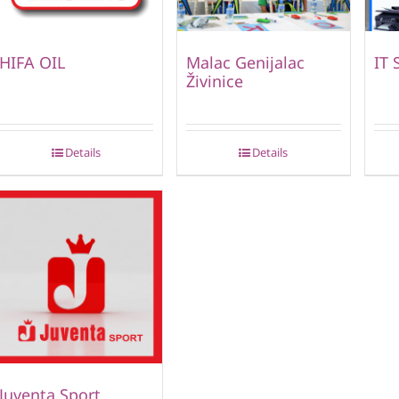
HIFA OIL
Malac Genijalac
IT 
Živinice
Details
Details
Juventa Sport