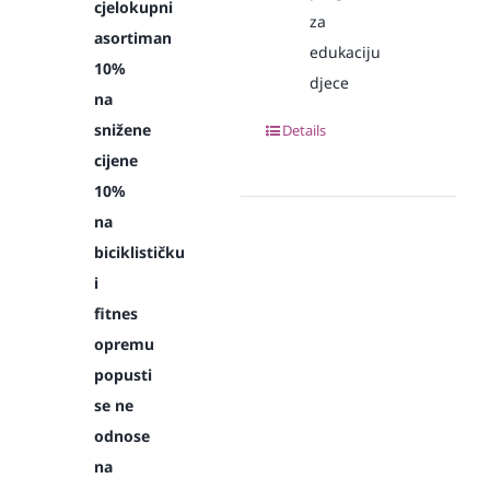
cjelokupni
za
asortiman
edukaciju
10%
djece
na
snižene
Details
cijene
10%
na
biciklističku
i
fitnes
opremu
popusti
se ne
odnose
na