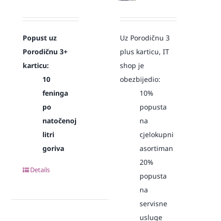
Popust uz
Uz Porodičnu 3
Porodičnu 3+
plus karticu, IT
karticu:
shop je
10
obezbijedio:
feninga
10%
po
popusta
natočenoj
na
litri
cjelokupni
goriva
asortiman
20%
Details
popusta
na
servisne
usluge