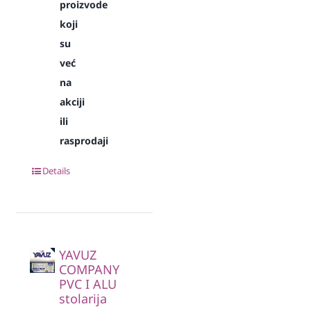
proizvode
koji
su
već
na
akciji
ili
rasprodaji
Details
YAVUZ
COMPANY
PVC I ALU
stolarija