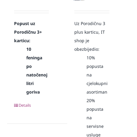
Popust uz
Uz Porodičnu 3
Porodičnu 3+
plus karticu, IT
karticu:
shop je
10
obezbijedio:
feninga
10%
po
popusta
natočenoj
na
litri
cjelokupni
goriva
asortiman
20%
Details
popusta
na
servisne
usluge