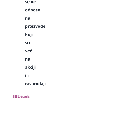
se ne
odnose
na
proizvode
koji
su
već
na
akciji
ili
rasprodaji
Details