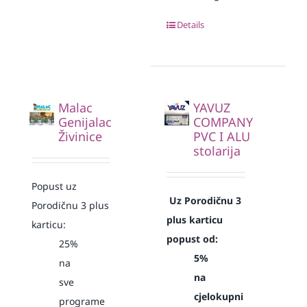
Details
Malac
YAVUZ
Genijalac
COMPANY
Živinice
PVC I ALU
stolarija
Popust uz
Uz Porodičnu 3
Porodičnu 3 plus
plus karticu
karticu:
popust od:
25%
5%
na
na
sve
cjelokupni
programe