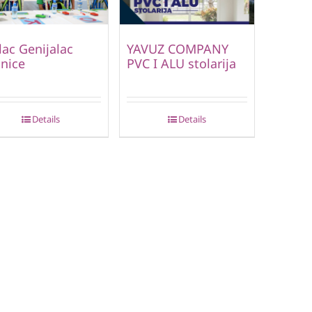
ac Genijalac
YAVUZ COMPANY
inice
PVC I ALU stolarija
Details
Details