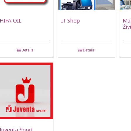
HIFA OIL
IT Shop
Mal
Živ
Details
Details
Juventa Sport