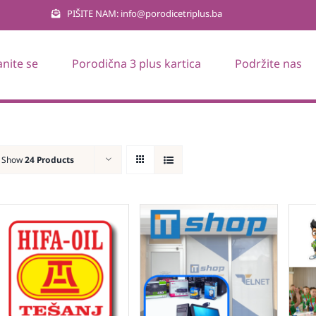
PIŠITE NAM: info@porodicetriplus.ba
anite se
Porodična 3 plus kartica
Podržite nas
Show
24 Products