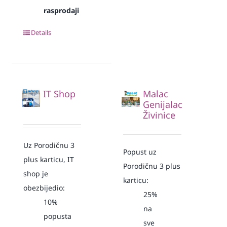
rasprodaji
Details
IT Shop
Malac
Genijalac
Živinice
Uz Porodičnu 3
Popust uz
plus karticu, IT
Porodičnu 3 plus
shop je
karticu:
obezbijedio:
25%
10%
na
popusta
sve