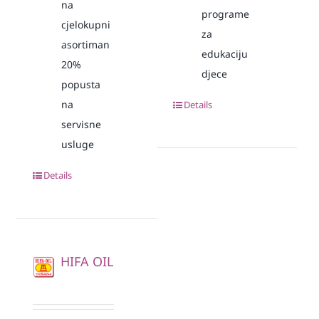
na
programe
cjelokupni
za
asortiman
edukaciju
20%
djece
popusta
na
Details
servisne
usluge
Details
HIFA OIL