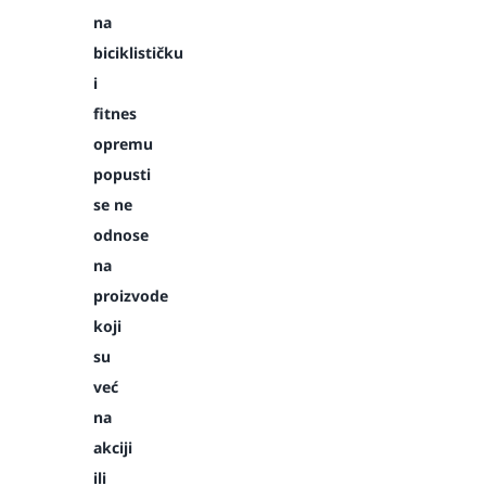
na
biciklističku
i
fitnes
opremu
popusti
se ne
odnose
na
proizvode
koji
su
već
na
akciji
ili