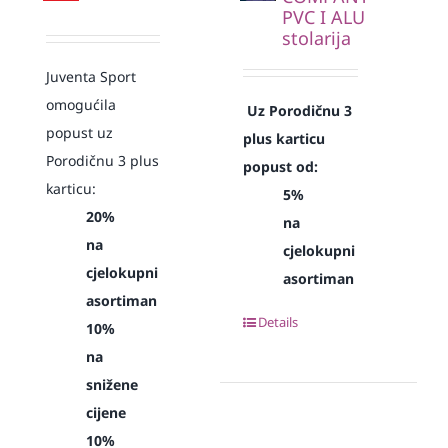
PVC I ALU
stolarija
Juventa Sport
omogućila
Uz Porodičnu 3
popust uz
plus karticu
Porodičnu 3 plus
popust od:
karticu:
5%
20%
na
na
cjelokupni
cjelokupni
asortiman
asortiman
Details
10%
na
snižene
cijene
10%