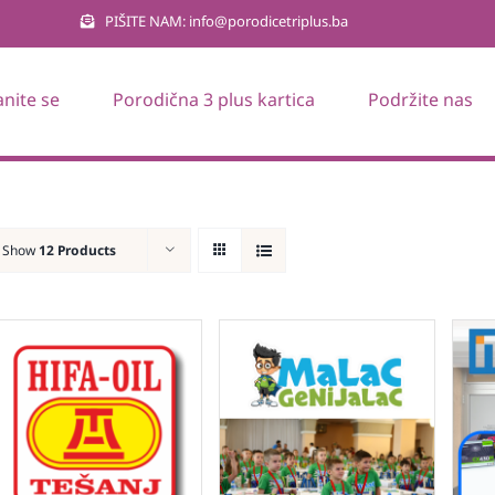
PIŠITE NAM: info@porodicetriplus.ba
anite se
Porodična 3 plus kartica
Podržite nas
Show
12 Products