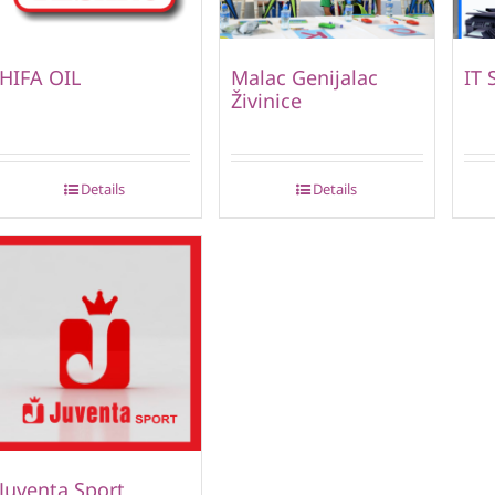
HIFA OIL
Malac Genijalac
IT 
Živinice
Details
Details
Juventa Sport