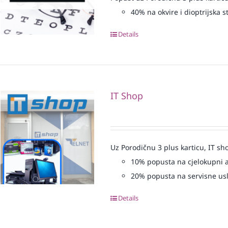
40% na okvire i dioptrijska st
Details
IT Shop
Uz Porodičnu 3 plus karticu, IT sh
10% popusta na cjelokupni 
20% popusta na servisne us
Details