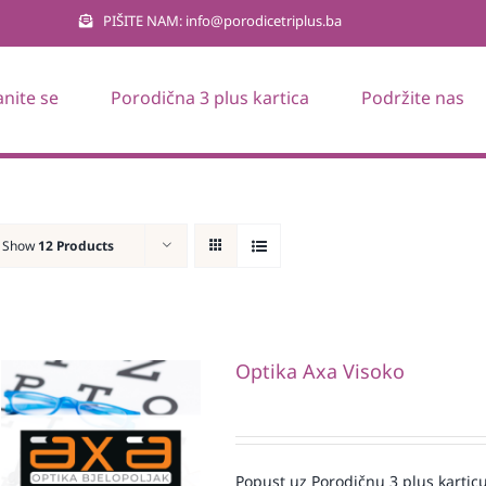
PIŠITE NAM: info@porodicetriplus.ba
anite se
Porodična 3 plus kartica
Podržite nas
Show
12 Products
Optika Axa Visoko
Popust uz Porodičnu 3 plus karticu