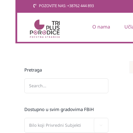
Skip
POZOVITE NAS: +38762 444 893
to
content
O nama
Učl
Pretraga
Dostupno u svim gradovima FBiH
