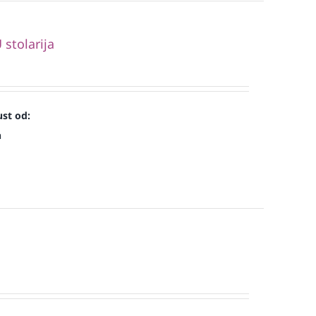
stolarija
st od:
n