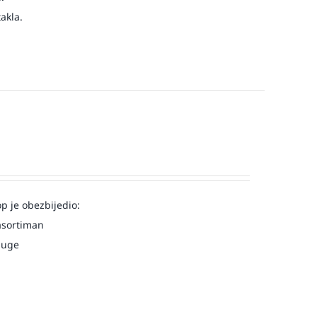
akla.
op je obezbijedio:
asortiman
luge