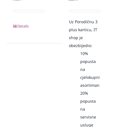
Uz Porodičnu 3
Details
plus karticu, IT
shop je
obezbijedio:
10%
popusta
na
cjelokupni
asortiman
20%
popusta
na
servisne
usluge