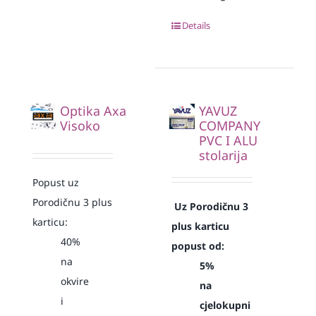
Details
Optika Axa
YAVUZ
Visoko
COMPANY
PVC I ALU
stolarija
Popust uz
Porodičnu 3 plus
Uz Porodičnu 3
karticu:
plus karticu
40%
popust od:
na
5%
okvire
na
i
cjelokupni