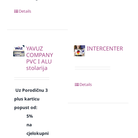
Details
YAVUZ
INTERCENTER
COMPANY
PVC I ALU
stolarija
Details
Uz Porodičnu 3
plus karticu
popust od:
5%
na
cjelokupni