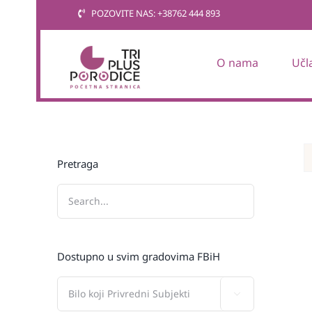
Skip
POZOVITE NAS: +38762 444 893
to
content
O nama
Učl
Pretraga
Dostupno u svim gradovima FBiH
