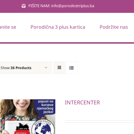
PIŠITE NAM: info@porodicetriplus.ba
anite se
Porodična 3 plus kartica
Podržite nas
Show
36 Products
INTERCENTER