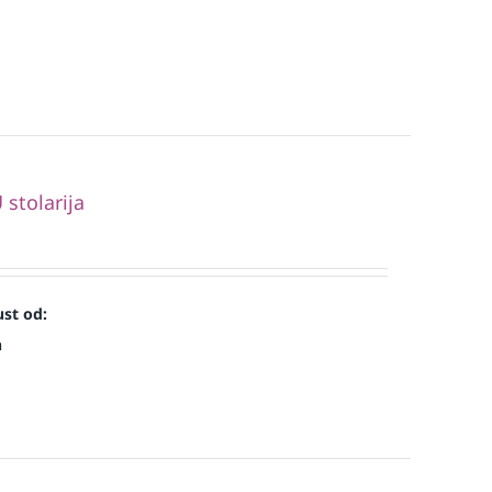
stolarija
st od:
n