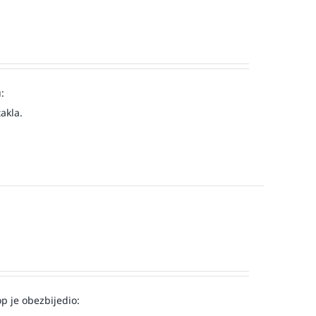
:
akla.
op je obezbijedio: