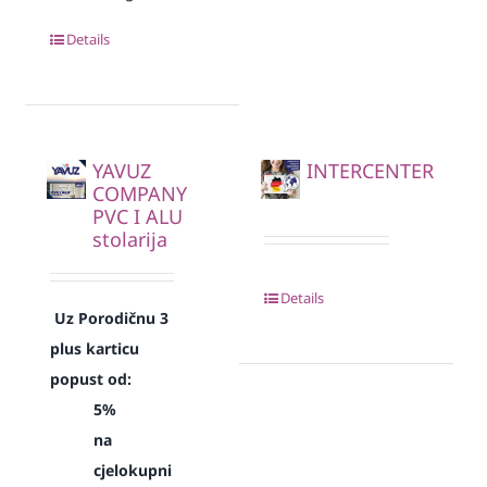
Details
YAVUZ
INTERCENTER
COMPANY
PVC I ALU
stolarija
Details
Uz Porodičnu 3
plus karticu
popust od:
5%
na
cjelokupni