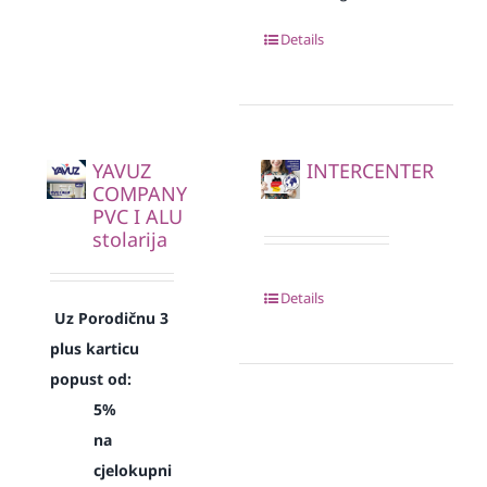
Details
YAVUZ
INTERCENTER
COMPANY
PVC I ALU
stolarija
Details
Uz Porodičnu 3
plus karticu
popust od:
5%
na
cjelokupni