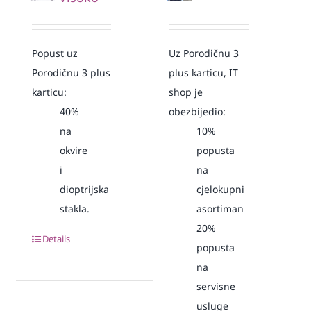
Popust uz
Uz Porodičnu 3
Porodičnu 3 plus
plus karticu, IT
karticu:
shop je
40%
obezbijedio:
na
10%
okvire
popusta
i
na
dioptrijska
cjelokupni
stakla.
asortiman
20%
Details
popusta
na
servisne
usluge