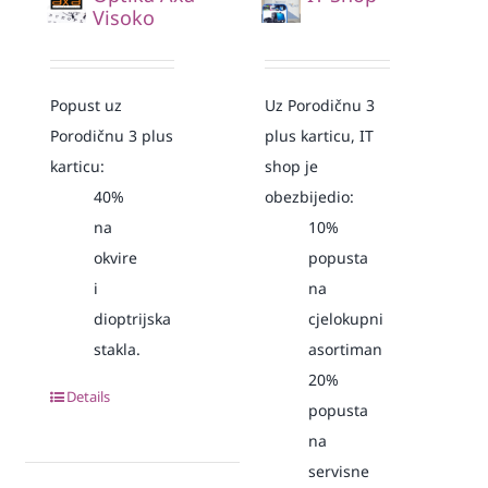
Visoko
Popust uz
Uz Porodičnu 3
Porodičnu 3 plus
plus karticu, IT
karticu:
shop je
40%
obezbijedio:
na
10%
okvire
popusta
i
na
dioptrijska
cjelokupni
stakla.
asortiman
20%
Details
popusta
na
servisne