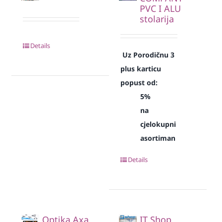
PVC I ALU
stolarija
Details
Uz Porodičnu 3
plus karticu
popust od:
5%
na
cjelokupni
asortiman
Details
Optika Axa
IT Shop