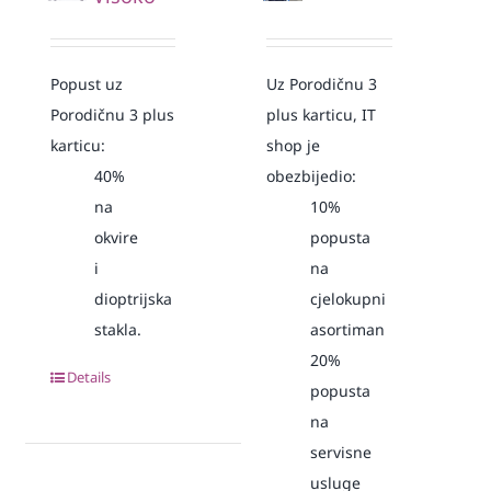
Popust uz
Uz Porodičnu 3
Porodičnu 3 plus
plus karticu, IT
karticu:
shop je
40%
obezbijedio:
na
10%
okvire
popusta
i
na
dioptrijska
cjelokupni
stakla.
asortiman
20%
Details
popusta
na
servisne
usluge