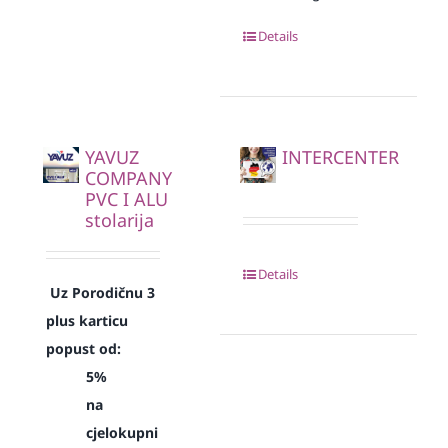
Details
YAVUZ
INTERCENTER
COMPANY
PVC I ALU
stolarija
Details
Uz Porodičnu 3
plus karticu
popust od:
5%
na
cjelokupni