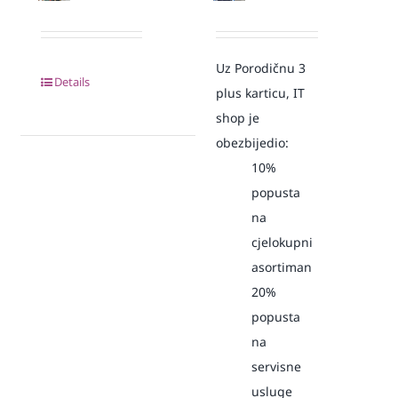
Uz Porodičnu 3
Details
plus karticu, IT
shop je
obezbijedio:
10%
popusta
na
cjelokupni
asortiman
20%
popusta
na
servisne
usluge