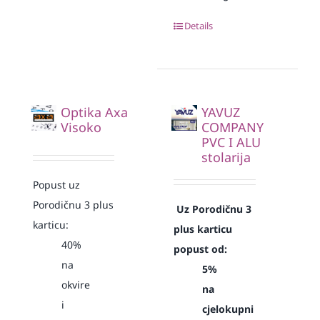
Details
Optika Axa
YAVUZ
Visoko
COMPANY
PVC I ALU
stolarija
Popust uz
Porodičnu 3 plus
Uz Porodičnu 3
karticu:
plus karticu
40%
popust od:
na
5%
okvire
na
i
cjelokupni