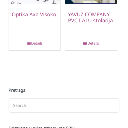
Optika Axa Visoko
YAVUZ COMPANY
PVC I ALU stolarija
Details
Details
Pretraga
Dostupno u svim gradovima FBiH