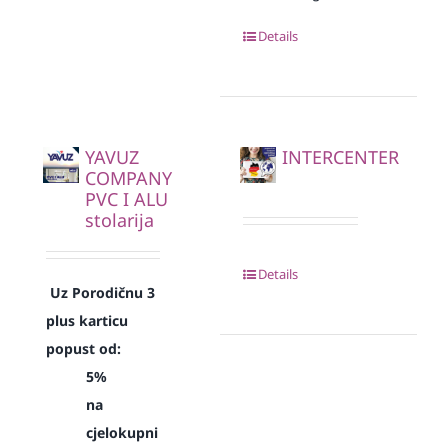
Details
YAVUZ
INTERCENTER
COMPANY
PVC I ALU
stolarija
Details
Uz Porodičnu 3
plus karticu
popust od:
5%
na
cjelokupni