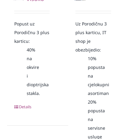
Popust uz
Uz Porodičnu 3
Porodičnu 3 plus
plus karticu, IT
karticu:
shop je
40%
obezbijedio:
na
10%
okvire
popusta
i
na
dioptrijska
cjelokupni
stakla.
asortiman
20%
Details
popusta
na
servisne
usluge