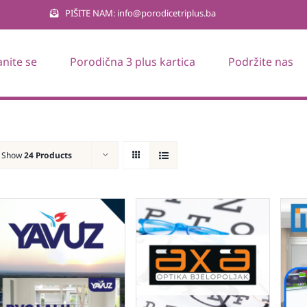
PIŠITE NAM: info@porodicetriplus.ba
anite se
Porodična 3 plus kartica
Podržite nas
Show
24 Products