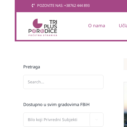
Skip
POZOVITE NAS: +38762 444 893
to
content
O nama
Učl
Pretraga
Dostupno u svim gradovima FBiH
