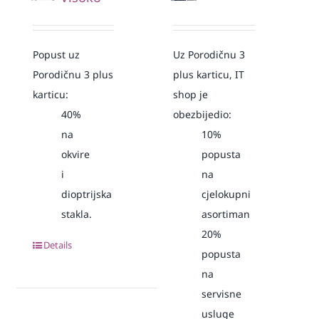
Popust uz
Uz Porodičnu 3
Porodičnu 3 plus
plus karticu, IT
karticu:
shop je
40%
obezbijedio:
na
10%
okvire
popusta
i
na
dioptrijska
cjelokupni
stakla.
asortiman
20%
Details
popusta
na
servisne
usluge