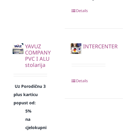
Details
YAVUZ
INTERCENTER
COMPANY
PVC I ALU
stolarija
Details
Uz Porodičnu 3
plus karticu
popust od:
5%
na
cjelokupni