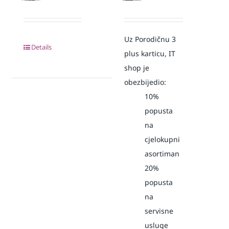
Uz Porodičnu 3
Details
plus karticu, IT
shop je
obezbijedio:
10%
popusta
na
cjelokupni
asortiman
20%
popusta
na
servisne
usluge