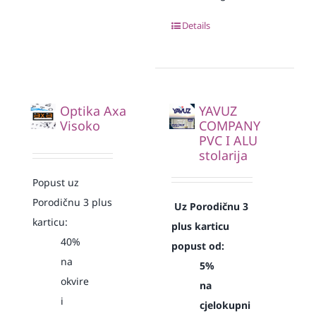
Details
Optika Axa
YAVUZ
Visoko
COMPANY
PVC I ALU
stolarija
Popust uz
Porodičnu 3 plus
Uz Porodičnu 3
karticu:
plus karticu
40%
popust od:
na
5%
okvire
na
i
cjelokupni