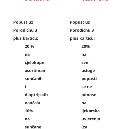
Popust uz
Popust uz
Porodičnu 3
Porodičnu 3
plus karticu:
plus karticu:
20 %
20%
na
na
cjelokupni
sve
asortiman
usluge
sunčanih
popusti
i
se ne
dioptrijskih
odnose
naočala
na
10%
ljekarska
na
uvjerenja
sunčane
(za