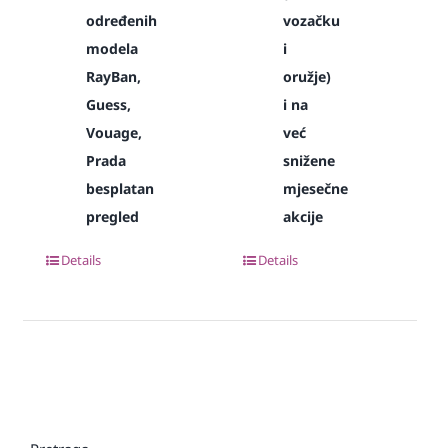
određenih
vozačku
modela
i
RayBan,
oružje)
Guess,
i na
Vouage,
već
Prada
snižene
besplatan
mjesečne
pregled
akcije
Details
Details