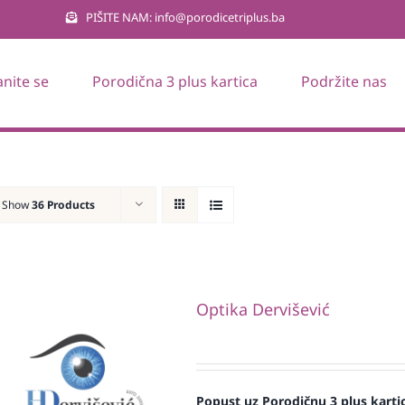
PIŠITE NAM: info@porodicetriplus.ba
anite se
Porodična 3 plus kartica
Podržite nas
Show
36 Products
Optika Dervišević
Popust uz Porodičnu 3 plus karti