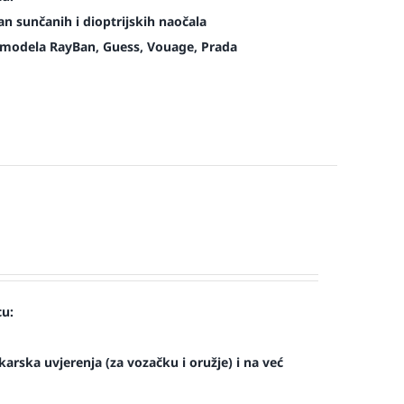
n sunčanih i dioptrijskih naočala
modela RayBan, Guess, Vouage, Prada
cu:
arska uvjerenja (za vozačku i oružje) i na već