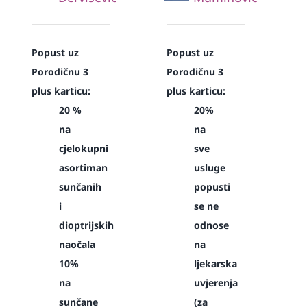
Popust uz
Popust uz
Porodičnu 3
Porodičnu 3
plus karticu:
plus karticu:
20 %
20%
na
na
cjelokupni
sve
asortiman
usluge
sunčanih
popusti
i
se ne
dioptrijskih
odnose
naočala
na
10%
ljekarska
na
uvjerenja
sunčane
(za