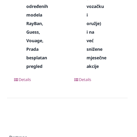
određenih
vozačku
modela
i
RayBan,
oružje)
Guess,
i na
Vouage,
već
Prada
snižene
besplatan
mjesečne
pregled
akcije
Details
Details