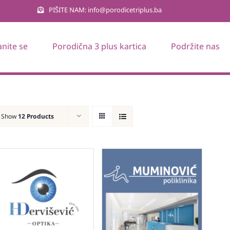
PIŠITE NAM: info@porodicetriplus.ba
anite se
Porodična 3 plus kartica
Podržite nas
Show
12 Products