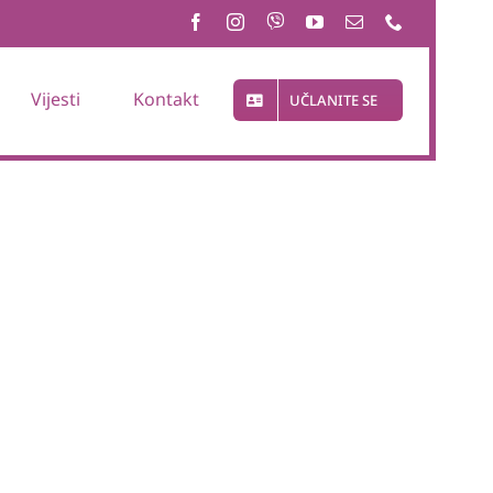
Vijesti
Kontakt
UČLANITE SE