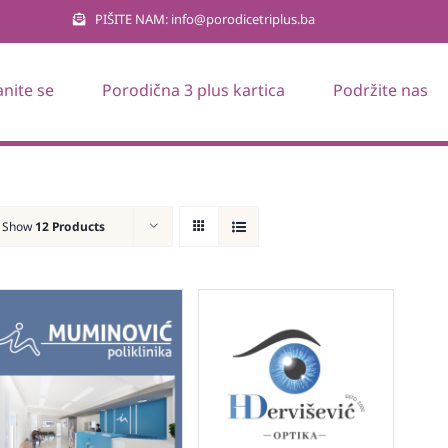
PIŠITE NAM: info@porodicetriplus.ba
anite se
Porodična 3 plus kartica
Podržite nas
Show
12 Products