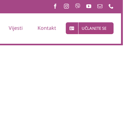
Vijesti
Kontakt
UČLANITE SE