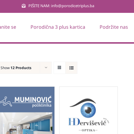
PIŠITE NAM: info@porodicetriplus.ba
anite se
Porodična 3 plus kartica
Podržite nas
Show
12 Products