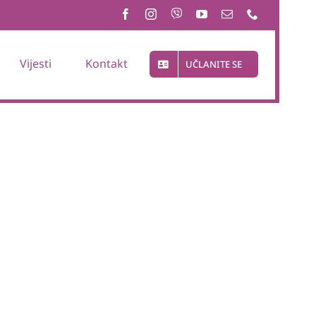
Vijesti
Kontakt
UČLANITE SE