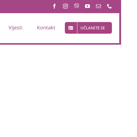
Vijesti
Kontakt
UČLANITE SE