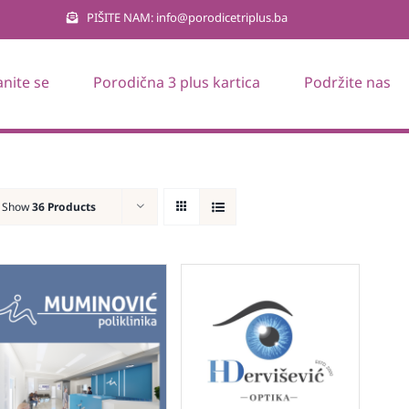
PIŠITE NAM: info@porodicetriplus.ba
anite se
Porodična 3 plus kartica
Podržite nas
Show
36 Products