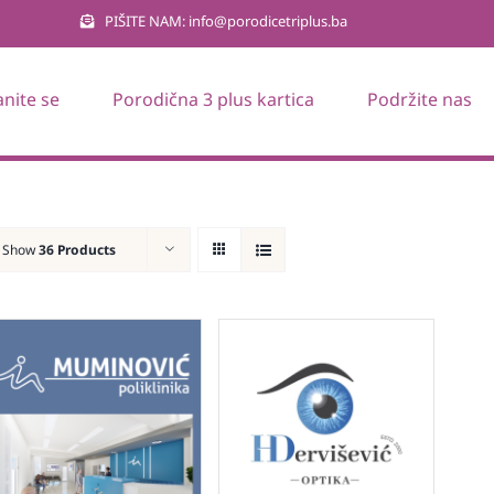
PIŠITE NAM: info@porodicetriplus.ba
anite se
Porodična 3 plus kartica
Podržite nas
Show
36 Products