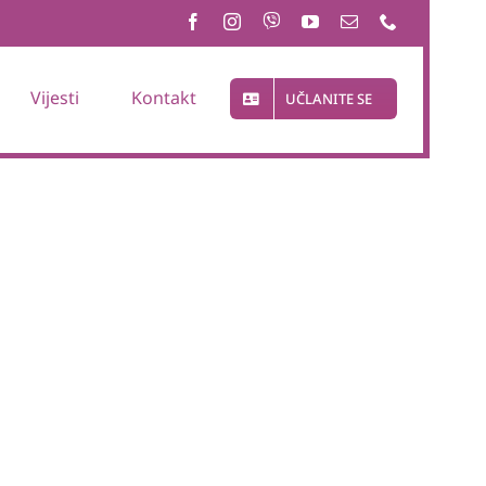
Vijesti
Kontakt
UČLANITE SE