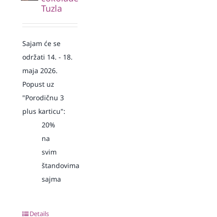
Tuzla
Sajam će se
održati 14. - 18.
maja 2026.
Popust uz
"Porodičnu 3
plus karticu":
20%
na
svim
štandovima
sajma
Details