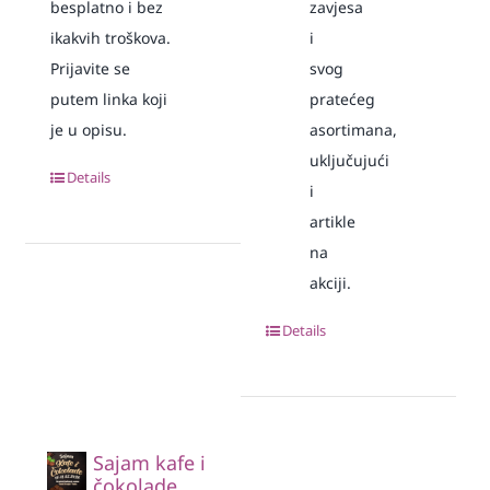
besplatno i bez
zavjesa
ikakvih troškova.
i
Prijavite se
svog
putem linka koji
pratećeg
je u opisu.
asortimana,
uključujući
Details
i
artikle
na
akciji.
Details
Sajam kafe i
čokolade