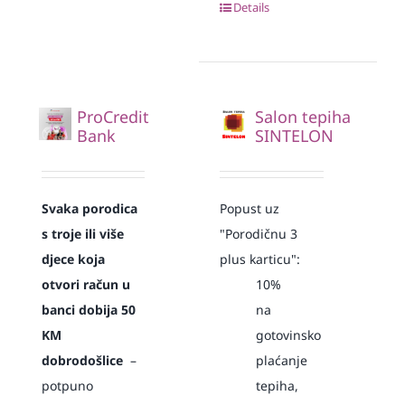
Details
ProCredit
Salon tepiha
Bank
SINTELON
Svaka
porodica
Popust uz
s troje ili više
"Porodičnu 3
djece koja
plus karticu":
otvori račun u
10%
banci dobija 50
na
KM
gotovinsko
dobrodošlice
–
plaćanje
potpuno
tepiha,