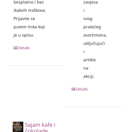
besplatno i bez
zavjesa
ikakvih troškova.
i
Prijavite se
svog
putem linka koji
pratećeg
je u opisu.
asortimana,
uključujući
Details
i
artikle
na
akciji.
Details
Sajam kafe i
čokolade